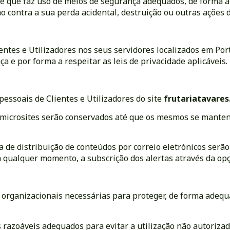
, e que faz uso de meios de segurança adequados, de forma a
 contra a sua perda acidental, destruição ou outras ações 
entes e Utilizadores nos seus servidores localizados em Por
 e por forma a respeitar as leis de privacidade aplicáveis.
ssoais de Clientes e Utilizadores do site
frutariatavares
e microsites serão conservados até que os mesmos se mante
a de distribuição de conteúdos por correio eletrónicos serã
 a qualquer momento, a subscrição dos alertas através da op
 organizacionais necessárias para proteger, de forma adequ
 razoáveis adequados para evitar a utilização não autorizada