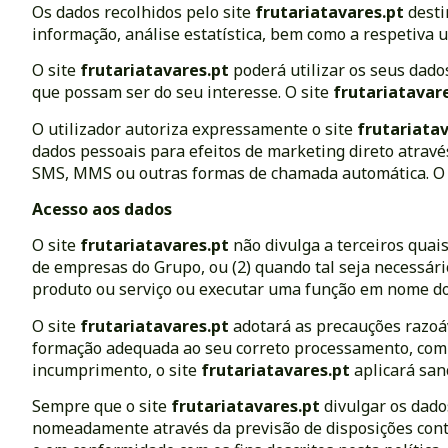
Os dados recolhidos pelo site
frutariatavares.pt
desti
informação, análise estatística, bem como a respetiva u
O site
frutariatavares.pt
poderá utilizar os seus dado
que possam ser do seu interesse. O site
frutariatavar
O utilizador autoriza expressamente o site
frutariata
dados pessoais para efeitos de marketing direto atravé
SMS, MMS ou outras formas de chamada automática. O
Acesso aos dados
O site
frutariatavares.pt
não divulga a terceiros quai
de empresas do Grupo, ou (2) quando tal seja necessár
produto ou serviço ou executar uma função em nome do
O site
frutariatavares.pt
adotará as precauções razoá
formação adequada ao seu correto processamento, com r
incumprimento, o site
frutariatavares.pt
aplicará san
Sempre que o site
frutariatavares.pt
divulgar os dado
nomeadamente através da previsão de disposições contr