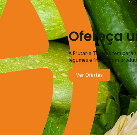
Ofereça 
A Frutaria Tavares tem para 
legumes e frutas, com produt
Ver Ofertas