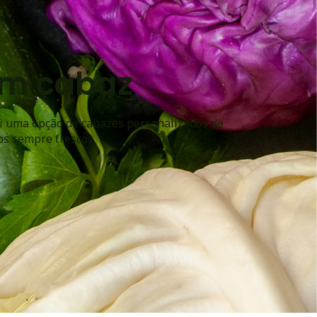
um cabaz
si uma opção de cabazes personalizados de
os sempre frescos.