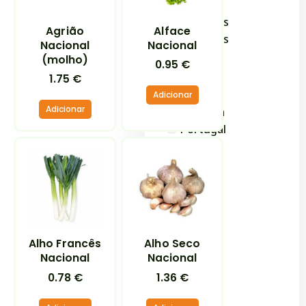
Frutas
Legumes
Agrião
Alface
Verduras
Nacional
Nacional
(molho)
0.95
€
Origem
1.75
€
China
Adicionar
Adicionar
Espanha
Portugal
Alho Francês
Alho Seco
Nacional
Nacional
0.78
€
1.36
€