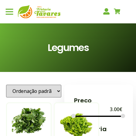
Legumes
Preço
0.00
€
3.00
€
Categoria