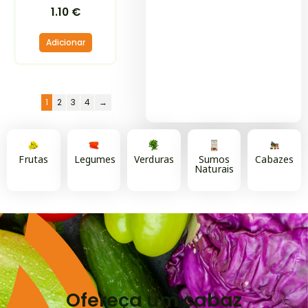
1.10
€
Adicionar
1
2
3
4
→
Frutas
Legumes
Verduras
Sumos
Cabazes
Naturais
Ofereça um cabaz