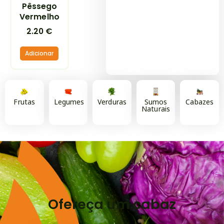
Pêssego
Vermelho
2.20
€
Adicionar
Frutas
Legumes
Verduras
Sumos
Cabazes
Naturais
Ofereça um cabaz