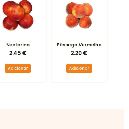
Nectarina
Pêssego Vermelho
2.45
€
2.20
€
Adicionar
Adicionar