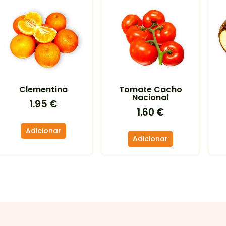
Clementina
Tomate Cacho
Nacional
1.95
€
1.60
€
Adicionar
Adicionar