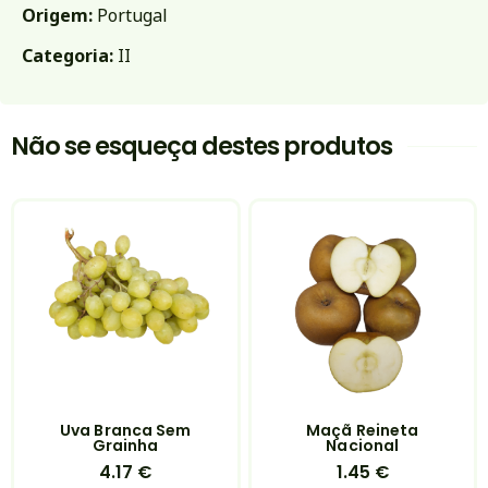
Origem:
Portugal
Categoria:
II
Não se esqueça destes produtos
Uva Branca Sem
Maçã Reineta
Grainha
Nacional
4.17
€
1.45
€