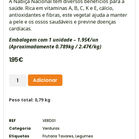
A Nabiça Nacional tem diversos benefícios para a
saúde. Rica em vitaminas A, B, C, K e E, cálcio,
antioxidantes e fibras, este vegetal ajuda a manter
a pele e os ossos saudáveis e previne doenças
cardíacas.
Embalagem com 1 unidade – 1.95€/un
(
Aproximadamente 0.789kg / 2.47€/kg)
1.95
€
Alternative:
Adicionar
Peso total: 0,79 kg
REF
VERD01
Categoria
Verduras
Etiquetas
Frutaria Tavares
,
Legumes